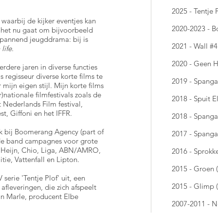
2025 - Tentje 
, waarbij de kijker eventjes kan
2020-2023 - 
f het nu gaat om bijvoorbeeld
spannend jeugddrama: bij is
2021 - Wall #4 
life
.
2020 - Geen H
dere jaren in diverse functies
 regisseur diverse korte films te
2019 - Spanga
mijn eigen stijl. Mijn korte films
nationale filmfestivals zoals de
2018 - Spuit E
 Nederlands Film festival,
st, Giffoni en het IFFR.
2018 - Spanga
ik bij Boomerang Agency (part of
2017 - Spanga
de band campagnes voor grote
t Heijn, Chio, Liga, ABN/AMRO,
2016 - Sprokke
ie, Vattenfall en Lipton.
2015 - Groen (
rie 'Tentje Plof' uit, een
2015 - Glimp (
 afleveringen, die zich afspeelt
an Marle, producent Elbe
2007-2011 - N