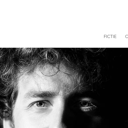
FICTIE
C