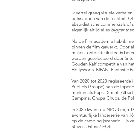
Ik vertel graag visuele verhalen
ontsnappen van de realiteit. O
absurdistische commercials of 
eigenlijk altijd alles
bigger than 
Na de Filmacademie heb ik meer
binnen de film gewerkt. Door als
maken, ontdekte ik steeds beter 
werden geselecteerd door (inter)
Gouden Kalf competitie van het
Hollyshorts, BIFAN, Fantastic Fe
Van 2020 tot 2023 regisseerde 
Publicis Groupe) aan de lopen
merken als Pepsi, Smint, Alber
Campina, Chupa Chups, de Polit
In 2025 kwam op NPO3 mijn TV se
avontuurlijke kinderserie van 16
op de camping (scenario Tijs v
Stevens Films / EO).