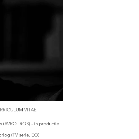
RRICULUM VITAE
es (AVROTROS) - in productie
rlog (TV serie, EO)