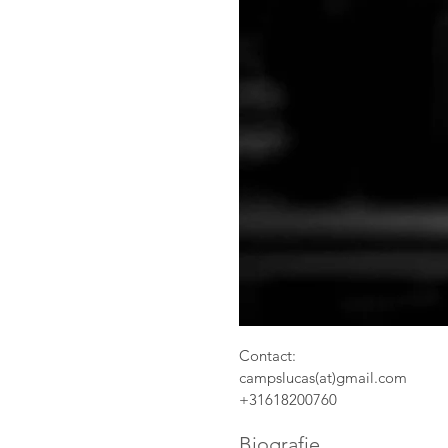
Contact:
campslucas(at)gmail.com
+31618200760
Biografie